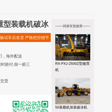
Z型重型装载机破冰
同类车型推荐
验试车后发货 严格把控细节
门，海外配送
RX-PXJ-2500Z型抛雪
时赔付,假一赔三
机
内交货
50装载机加装破冰机