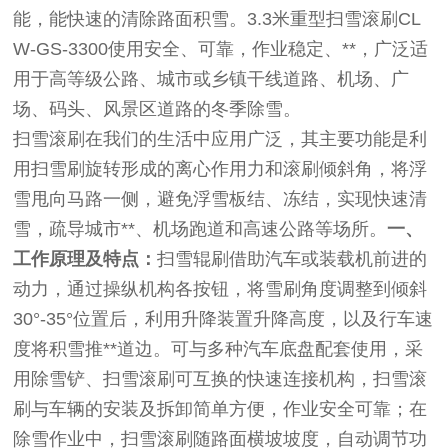
能，能快速的清除路面积雪。3.3米重型扫雪滚刷CL
W-GS-3300使用安全、可靠，作业稳定、**，广泛适
用于高等级公路、城市或乡镇干线道路、机场、广
场、码头、风景区道路的冬季除雪。
扫雪滚刷在我们的生活中应用广泛，其主要功能是利
用扫雪刷旋转形成的离心作用力和滚刷倾斜角，将浮
雪甩向马路一侧，避免浮雪板结、冻结，实现快速清
雪，疏导城市**、机场跑道和高速公路等场所。
一、
工作原理及特点：
扫雪辊刷借助汽车或装载机前进的
动力，通过操纵机构各按钮，将雪刷角度调整到倾斜
30°-35°位置后，利用升降装置升降高度，以及行车速
度将积雪推**道边。可与多种汽车底盘配套使用，采
用除雪铲、扫雪滚刷可互换的快速连接机构，扫雪滚
刷与车辆的安装及拆卸简单方便，作业安全可靠；在
除雪作业中，扫雪滚刷随路面横坡坡度，自动调节功