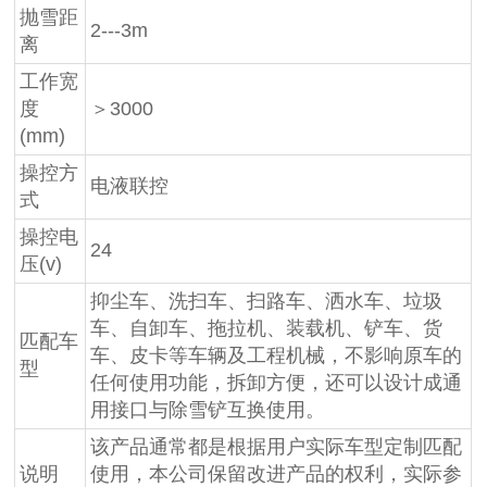
抛雪距
2---3m
离
工作宽
度
＞3000
(mm)
操控方
电液联控
式
操控电
24
压(v)
抑尘车、洗扫车、扫路车、洒水车、垃圾
车、自卸车、拖拉机、装载机、铲车、货
匹配车
车、皮卡等车辆及工程机械，不影响原车的
型
任何使用功能，拆卸方便，还可以设计成通
用接口与除雪铲互换使用。
该产品通常都是根据用户实际车型定制匹配
说明
使用，本公司保留改进产品的权利，实际参