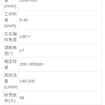
速
≥200-300
(r/min)
工作时
速
5-40
(km/h)
左右偏
≥30°+
转角度
调衡角
±7
度(°)
额定转
200~300rpm
速
系统流
量
140-200
(L/min)
除雪效
98
率(％)