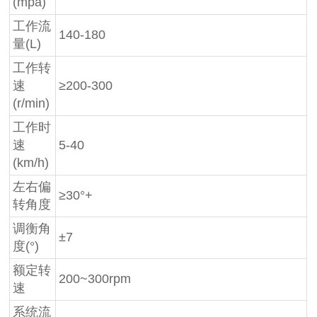
(mpa)
工作流
140-180
量(L)
工作转
速
≥200-300
(r/min)
工作时
速
5-40
(km/h)
左右偏
≥30°+
转角度
调衡角
±7
度(°)
额定转
200~300rpm
速
系统流