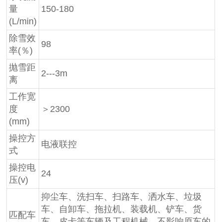
量
150-180
(L/min)
除雪效
98
率(％)
抛雪距
2---3m
离
工作宽
度
＞2300
(mm)
操控方
电液联控
式
操控电
24
压(v)
抑尘车、洗扫车、扫路车、洒水车、垃圾
车、自卸车、拖拉机、装载机、铲车、货
匹配车
车、皮卡等车辆及工程机械，不影响原车的