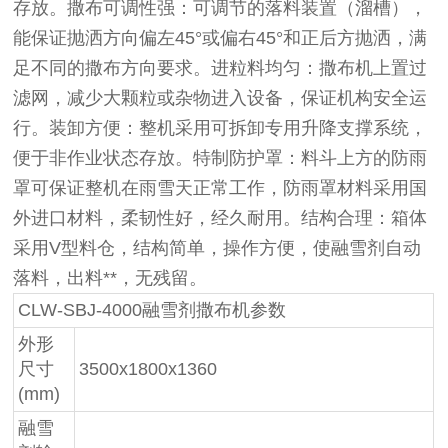
存放。撒布可调性强：可调节的落料装置（溜槽），
能保证抛洒方向偏左45°或偏右45°和正后方抛洒，满
足不同的撒布方向要求。进粒料均匀：撒布机上置过
滤网，减少大颗粒或杂物进入设备，保证机构安全运
行。装卸方便：整机采用可拆卸专用升降支撑系统，
便于非作业状态存放。特制防护罩：料斗上方的防雨
罩可保证整机在雨雪天正常工作，防雨罩材料采用国
外进口材料，柔韧性好，经久耐用。结构合理：箱体
采用V型料仓，结构简单，操作方便，使融雪剂自动
落料，出料**，无残留。
CLW-SBJ-4000融雪剂撒布机参数
外形
尺寸
3500x1800x1360
(mm)
融雪