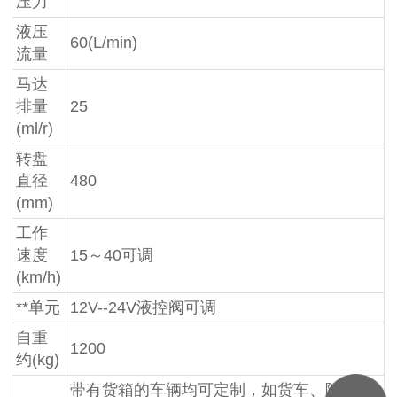
压力
液压
60(L/min)
流量
马达
排量
25
(ml/r)
转盘
直径
480
(mm)
工作
速度
15～40可调
(km/h)
**单元
12V--24V液控阀可调
自重
1200
约(kg)
带有货箱的车辆均可定制，如货车、随车