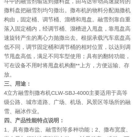
斗中的融雪剂输送到撒料盘，由马达带动高速旋转的
撒料盘把融雪剂均匀撒出。撒布机的物料分配抛撒机
构由，固定桶、调节桶、溜槽和甩盘。融雪剂靠自重
落入固定桶内，经调节桶、溜槽进入甩盘，靠甩盘高
速旋转产生的离心力抛撒出去。根据承载汽车底盘高
低不同，调节固定桶和调节桶的相对位置，以达到调
节甩盘高低，满足不同车型使用；具有的翻转功能，
可在设备不用时将甩盘机构翻**上方，方便运输、存
放。
三、用途：
4立方融雪剂撒布机CLW-SBJ-4000主要适用于高等
级公路、城市道路、广场、机场、风景区等场所的融
雪、融冰作业。
四、产品性能特点说明：
1、具有撒布盐、融雪剂等多种功能；2、撒布宽度、