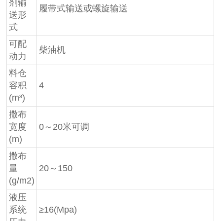
剂输
履带式输送或螺旋输送
送形
式
可配
柴油机
动力
料仓
容积
4
(m³)
撒布
宽度
0～20米可调
(m)
撒布
量
20～150
(g/m2)
液压
系统
≥16(Mpa)