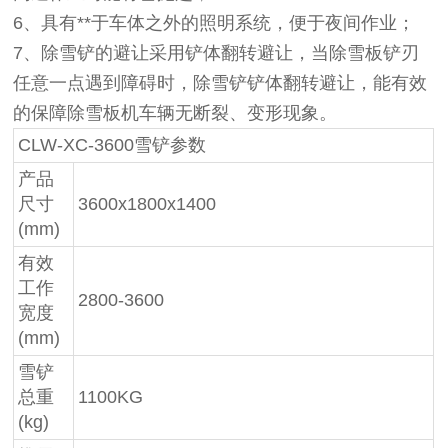
6、具有**于车体之外的照明系统，便于夜间作业；
7、除雪铲的避让采用铲体翻转避让，当除雪板铲刃
任意一点遇到障碍时，除雪铲铲体翻转避让，能有效
的保障除雪板机车辆无断裂、变形现象。
CLW-XC-3600雪铲参数
产品
尺寸
3600x1800x1400
(mm)
有效
工作
2800-3600
宽度
(mm)
雪铲
总重
1100KG
(kg)