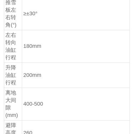
推雪
板左
≥±30°
右转
角(°)
左右
转向
180mm
油缸
行程
升降
油缸
200mm
行程
离地
大间
400-500
隙
(mm)
避障
高度
260