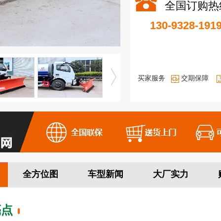
全国订购热
130-9328-191
买家服务
交期保障
全方位图
车型新闻
大厂实力
亮点