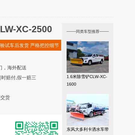
W-XC-2500
同类车型推荐
验试车后发货 严格把控细节
门，海外配送
1.6米除雪铲CLW-XC-
时赔付,假一赔三
1600
内交货
东风大多利卡洒水车带