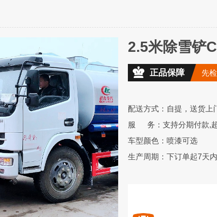
2.5米除雪铲CL
正品保障
先检
配送方式：自提，送货上
服 务：支持分期付款,超
车型颜色：喷漆可选
生产周期：下订单起7天